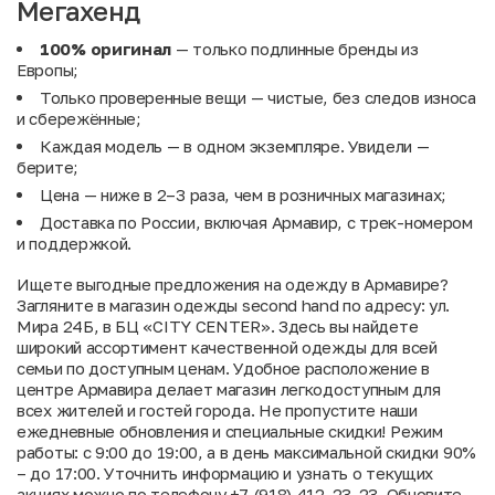
Мегахенд
100% оригинал
— только подлинные бренды из
Европы;
Только проверенные вещи — чистые, без следов износа
и сбережённые;
Каждая модель — в одном экземпляре. Увидели —
берите;
Цена — ниже в 2–3 раза, чем в розничных магазинах;
Доставка по России, включая Армавир, с трек-номером
и поддержкой.
Ищете выгодные предложения на одежду в Армавире?
Загляните в магазин одежды second hand по адресу: ул.
Мира 24Б, в БЦ «CITY CENTER». Здесь вы найдете
широкий ассортимент качественной одежды для всей
семьи по доступным ценам. Удобное расположение в
центре Армавира делает магазин легкодоступным для
всех жителей и гостей города. Не пропустите наши
ежедневные обновления и специальные скидки! Режим
работы: с 9:00 до 19:00, а в день максимальной скидки 90%
– до 17:00. Уточнить информацию и узнать о текущих
акциях можно по телефону +7 (918) 412-23-23. Обновите