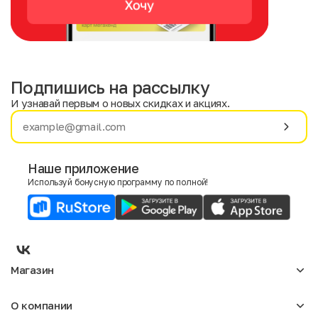
Подпишись на рассылку
И узнавай первым о новых скидках и акциях.
Имя
Фамилия
Наше приложение
Используй бонусную программу по полной!
E-mail
Пол
Мужской
Женский
Магазин
Согласие на получение чеков по электронной почте
Женское
О компании
Мужское