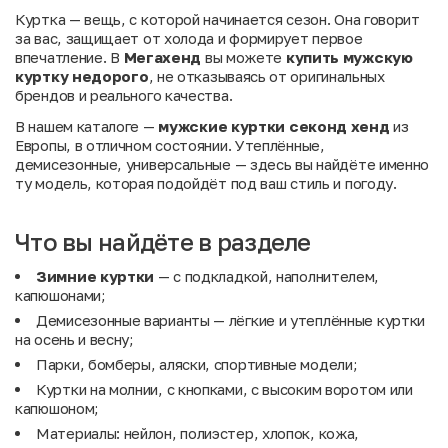
Куртка — вещь, с которой начинается сезон. Она говорит
за вас, защищает от холода и формирует первое
впечатление. В
Мегахенд
вы можете
купить мужскую
куртку недорого
, не отказываясь от оригинальных
брендов и реального качества.
В нашем каталоге —
мужские куртки секонд хенд
из
Европы, в отличном состоянии. Утеплённые,
демисезонные, универсальные — здесь вы найдёте именно
ту модель, которая подойдёт под ваш стиль и погоду.
Что вы найдёте в разделе
Зимние куртки
— с подкладкой, наполнителем,
капюшонами;
Демисезонные варианты — лёгкие и утеплённые куртки
на осень и весну;
Парки, бомберы, аляски, спортивные модели;
Куртки на молнии, с кнопками, с высоким воротом или
капюшоном;
Материалы: нейлон, полиэстер, хлопок, кожа,