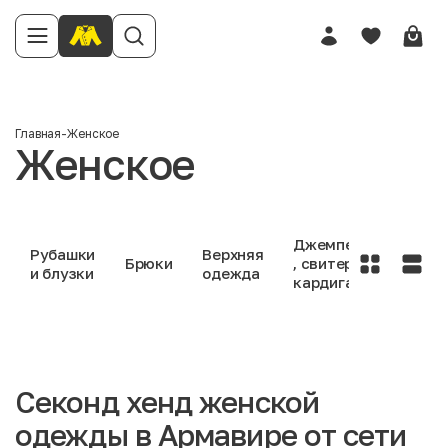
Главная
-
Женское
Женское
Джемперы
Рубашки
Верхняя
Брюки
, свитеры ,
Джин
и блузки
одежда
кардиганы
Секонд хенд женской
одежды в Армавире от сети