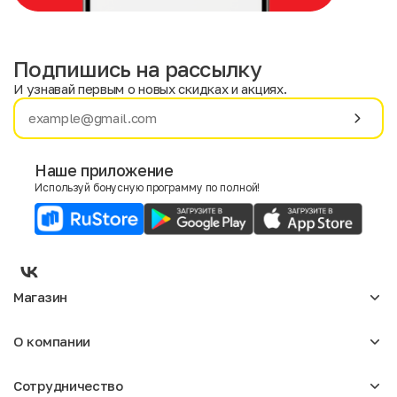
Подпишись на рассылку
И узнавай первым о новых скидках и акциях.
Имя
Фамилия
Наше приложение
Используй бонусную программу по полной!
E-mail
Пол
Мужской
Женский
Магазин
Согласие на получение чеков по электронной почте
Женское
О компании
Мужское
Аксессуары
О нас
Детское
Сотрудничество
Отзывы