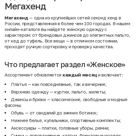
Мегахенд
Мегахенд
— одна из крупнейших сетей секонд хенд в
России, представленная в более чем 100 городах. В нашем
онлайн-каталоге вы найдёте женскую одежду с
характером: от брендовых джинсов до элегантных пальто,
от кед до туфель. Все вещи — в отличном состоянии,
проходят ручную сортировку и проверку качества.
Что предлагает раздел «Женское»
Ассортимент обновляется
каждый месяц
и включает:
Платья
— как повседневные, так и вечерние;
Верхнюю одежду
— куртки, пальто, жилеты;
Джинсы и брюки
— классические, свободные и модные
фасоны;
Обувь
— от сандалий до зимних ботинок;
Нижнее бельё
,
купальники
, спортивные комплекты;
Аксессуары
— платки, головные уборы, ремни;
Сумки
— повседневные, клатчи, брендовые модели.