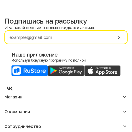
Подпишись на рассылку
И узнавай первым о новых скидках и акциях.
Имя
Фамилия
Наше приложение
Используй бонусную программу по полной!
E-mail
Пол
Мужской
Женский
Магазин
Согласие на получение чеков по электронной почте
Женское
О компании
Мужское
Аксессуары
О нас
Детское
Сотрудничество
Отзывы