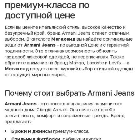
премиум-класса по
доступной цене
Если вы цените итальянский стиль, высокое качество и
безупречный крой, бренд Armani Jeans станет отличным
выбором. В каталоге
Мегахенд
вы найдёте оригинальные
вещи от
Armani
Jeans
- по выгодной цене и с гарантией
подлинности. Это отличная возможность обновить
гардероб люксовой одеждой, не переплачивая. Также
обратите внимание на
бренд Mango
,
Lacoste
и
Levi's
— в
Мегахенд
представлен широкий выбор стильной одежды
от ведущих мировых марок.
Почему стоит выбрать Armani Jeans
Armani Jeans -
это повседневная линия знаменитого
модного дома Giorgio Armani. Она сочетает в себе
элегантность, комфорт и современные тренды. Бренд
предлагает:
Брюки и джинсы
премиум-класса.
Стильные футболки,
рубашки и куртки.